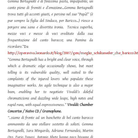
Gemma Bertagnolli è di finissima pasta, impalpabile, un
canto pieno di fremiti e d’emozione…Gemma Bertagnolli
trova tutti gli accenti giusti, e persino nel suo “Papà!” (è
pur sempre la figlia del Sindaco, per Baricco…) riesce a
porgere una sana e divertita ironia. Tecnica superba,
mezze voci e messe di voci ereditate dalla sua
frequentazione del canto barocco; una Pamina da
ricordare.
”Da
http://operaviva.leonardo.it/blog/2007/gen/meglio_schikaneder_che_baricco.h
“Gemma Bertagnolli has a bright and clear voice, through
which a dramatic edge occasionally shows, but most
telling is its vulnerable quality, well suited to the
complaints of the injured lovers who populate these
imaginative works. An agile technique is also a major
boon, enabling her to negotiate Vivaldi’s doleful
chromaticisms and dazzling wide leaps, high notes and
rapid runs, with equal expressiveness.”
Vivaldi: Chamber
Concertos / Naïve CD / Gramophone.
“..siamo di fronte ad un banchetto di bel canto barocco
ammannito da uno stellare sestetto di solisti. Gemma
Bertagnolli, Sara Mingardo, Adriana Fernandez, Martin
Oro, Furio Zanasi, Antonio Abete hanno poco bisogno di