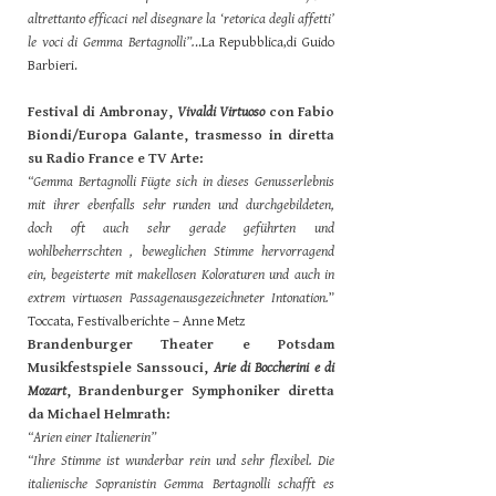
altrettanto efficaci nel disegnare la ‘retorica degli affetti’
le voci di Gemma Bertagnolli”.
..La Repubblica,di Guido
Barbieri.
Festival di Ambronay,
Vivaldi Virtuoso
con Fabio
Biondi/Europa Galante, trasmesso in diretta
su Radio France e TV Arte:
“Gemma Bertagnolli Fügte sich in dieses Genusserlebnis
mit ihrer ebenfalls sehr runden und durchgebildeten,
doch oft auch sehr gerade geführten und
wohlbeherrschten , beweglichen Stimme hervorragend
ein, begeisterte mit makellosen Koloraturen und auch in
extrem virtuosen Passagenausgezeichneter Intonation.
”
Toccata, Festivalberichte – Anne Metz
Brandenburger Theater e Potsdam
Musikfestspiele Sanssouci,
Arie di Boccherini e di
Mozart
, Brandenburger Symphoniker diretta
da Michael Helmrath:
“Arien einer Italienerin”
“Ihre Stimme ist wunderbar rein und sehr flexibel. Die
italienische Sopranistin Gemma Bertagnolli schafft es