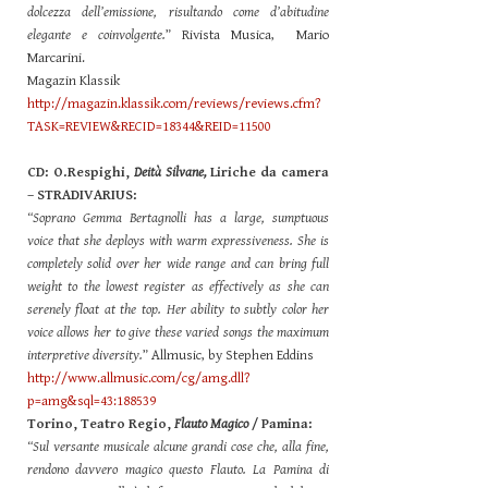
dolcezza dell’emissione, risultando come d’abitudine
elegante e coinvolgente.
” Rivista Musica, Mario
Marcarini.
Magazin Klassik
http://magazin.klassik.com/reviews/reviews.cfm?
TASK=REVIEW&RECID=18344&REID=11500
CD: O.Respighi,
Deità Silvane,
Liriche da camera
– STRADIVARIUS:
“Soprano Gemma Bertagnolli has a large, sumptuous
voice that she deploys with warm expressiveness. She is
completely solid over her wide range and can bring full
weight to the lowest register as effectively as she can
serenely float at the top. Her ability to subtly color her
voice allows her to give these varied songs the maximum
interpretive diversity.
” Allmusic, by Stephen Eddins
http://www.allmusic.com/cg/amg.dll?
p=amg&sql=43:188539
Torino, Teatro Regio,
Flauto Magico
/ Pamina:
“Sul versante musicale alcune grandi cose che, alla fine,
rendono davvero magico questo Flauto. La Pamina di