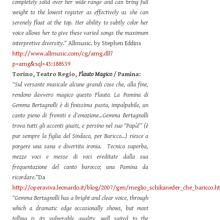
completely solid over her wide range and can bring full
weight to the lowest register as effectively as she can
serenely float at the top. Her ability to subtly color her
voice allows her to give these varied songs the maximum
interpretive diversity.
” Allmusic, by Stephen Eddins
http://www.allmusic.com/cg/amg.dll?
p=amg&sql=43:188539
Torino, Teatro Regio,
Flauto Magico
/ Pamina:
“Sul versante musicale alcune grandi cose che, alla fine,
rendono davvero magico questo Flauto. La Pamina di
Gemma Bertagnolli è di finissima pasta, impalpabile, un
canto pieno di fremiti e d’emozione…Gemma Bertagnolli
trova tutti gli accenti giusti, e persino nel suo “Papà!” (è
pur sempre la figlia del Sindaco, per Baricco…) riesce a
porgere una sana e divertita ironia. Tecnica superba,
mezze voci e messe di voci ereditate dalla sua
frequentazione del canto barocco; una Pamina da
ricordare.
”Da
http://operaviva.leonardo.it/blog/2007/gen/meglio_schikaneder_che_baricco.h
“Gemma Bertagnolli has a bright and clear voice, through
which a dramatic edge occasionally shows, but most
telling is its vulnerable quality, well suited to the