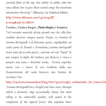
serenely float at the top. Her ability to subtly color her
voice allows her to give these varied songs the maximum
interpretive diversity.
” Allmusic, by Stephen Eddins
http://www.allmusic.com/cg/amg.dll?
p=amg&sql=43:188539
Torino, Teatro Regio,
Flauto Magico
/ Pamina:
“Sul versante musicale alcune grandi cose che, alla fine,
rendono davvero magico questo Flauto. La Pamina di
Gemma Bertagnolli è di finissima pasta, impalpabile, un
canto pieno di fremiti e d’emozione…Gemma Bertagnolli
trova tutti gli accenti giusti, e persino nel suo “Papà!” (è
pur sempre la figlia del Sindaco, per Baricco…) riesce a
porgere una sana e divertita ironia. Tecnica superba,
mezze voci e messe di voci ereditate dalla sua
frequentazione del canto barocco; una Pamina da
ricordare.
”Da
http://operaviva.leonardo.it/blog/2007/gen/meglio_schikaneder_che_baricco.h
“Gemma Bertagnolli has a bright and clear voice, through
which a dramatic edge occasionally shows, but most
telling is its vulnerable quality, well suited to the
complaints of the injured lovers who populate these