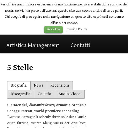
Per offrire una migliore esperienza di navigazione, per avere statistiche sull'uso dei
nostri servizi da parte dell'utenza, questo sito usa cookie anche di terze parti.
Chi sceglie di proseguire nella navigazione su questo sito esprime il consenso
all'uso dei cookie.
Main
Cookie Policy
Accetta
Home
Skip
Skip
Artisti
News
menu
Artistica Management
to
to
Contatti
primary
secondary
5 Stelle
content
content
Post
Biografia
News
Recensioni
navigation
Discografia
Galleria
Audio-Video
CD Haendel,
Alessandro Severo,
Armonia Atenea /
George Petrou, world première recording:
“Gemma Bertagnolli schenkt ihrer Rolle des Claudio
einen flirrend leichten Klang wie in der Arie ‘Vedi