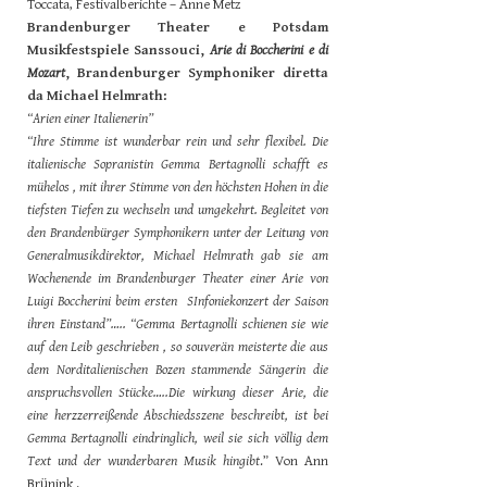
Toccata, Festivalberichte – Anne Metz
Brandenburger Theater e Potsdam
Musikfestspiele Sanssouci,
Arie di Boccherini e di
Mozart
, Brandenburger Symphoniker diretta
da Michael Helmrath:
“Arien einer Italienerin”
“Ihre Stimme ist wunderbar rein und sehr flexibel. Die
italienische Sopranistin Gemma Bertagnolli schafft es
mühelos , mit ihrer Stimme von den höchsten Hohen in die
tiefsten Tiefen zu wechseln und umgekehrt. Begleitet von
den Brandenbürger Symphonikern unter der Leitung von
Generalmusikdirektor, Michael Helmrath gab sie am
Wochenende im Brandenburger Theater einer Arie von
Luigi Boccherini beim ersten SInfoniekonzert der Saison
ihren Einstand”….. “Gemma Bertagnolli schienen sie wie
auf den Leib geschrieben , so souverän meisterte die aus
dem Norditalienischen Bozen stammende Sängerin die
anspruchsvollen Stücke…..Die wirkung dieser Arie, die
eine herzzerreißende Abschiedsszene beschreibt, ist bei
Gemma Bertagnolli eindringlich, weil sie sich völlig dem
Text und der wunderbaren Musik hingibt
.” Von Ann
Brünink .