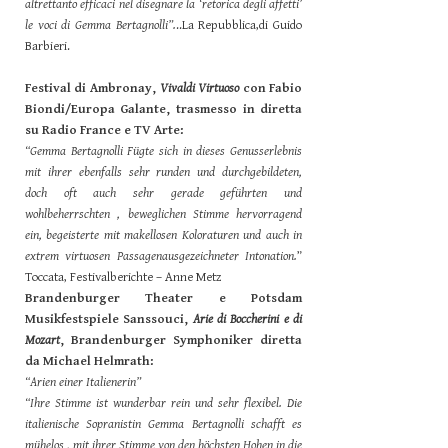
altrettanto efficaci nel disegnare la ‘retorica degli affetti’
le voci di Gemma Bertagnolli”.
..La Repubblica,di Guido
Barbieri.
Festival di Ambronay,
Vivaldi Virtuoso
con Fabio
Biondi/Europa Galante, trasmesso in diretta
su Radio France e TV Arte:
“Gemma Bertagnolli Fügte sich in dieses Genusserlebnis
mit ihrer ebenfalls sehr runden und durchgebildeten,
doch oft auch sehr gerade geführten und
wohlbeherrschten , beweglichen Stimme hervorragend
ein, begeisterte mit makellosen Koloraturen und auch in
extrem virtuosen Passagenausgezeichneter Intonation.
”
Toccata, Festivalberichte – Anne Metz
Brandenburger Theater e Potsdam
Musikfestspiele Sanssouci,
Arie di Boccherini e di
Mozart
, Brandenburger Symphoniker diretta
da Michael Helmrath:
“Arien einer Italienerin”
“Ihre Stimme ist wunderbar rein und sehr flexibel. Die
italienische Sopranistin Gemma Bertagnolli schafft es
mühelos , mit ihrer Stimme von den höchsten Hohen in die