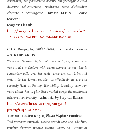
cristallina, con particolare accento sul fraseggio e sulla
dolcezza dell’emissione, risultando come d’abitudine
elegante e coinvolgente.
” Rivista Musica, Mario
Marcarini.
Magazin Klassik
http://magazin.klassik.com/reviews/reviews.cfm?
TASK=REVIEW&RECID=18344&REID=11500
CD: O.Respighi,
Deità Silvane,
Liriche da camera
– STRADIVARIUS:
“Soprano Gemma Bertagnolli has a large, sumptuous
voice that she deploys with warm expressiveness. She is
completely solid over her wide range and can bring full
weight to the lowest register as effectively as she can
serenely float at the top. Her ability to subtly color her
voice allows her to give these varied songs the maximum
interpretive diversity.
” Allmusic, by Stephen Eddins
http://www.allmusic.com/cg/amg.dll?
p=amg&sql=43:188539
Torino, Teatro Regio,
Flauto Magico
/ Pamina:
“Sul versante musicale alcune grandi cose che, alla fine,
rendono davvero magico questo Flauto. La Pamina di