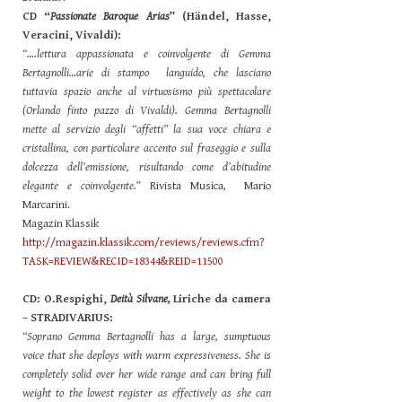
CD “
Passionate Baroque Arias
” (Händel, Hasse,
Veracini, Vivaldi):
“….lettura appassionata e coinvolgente di Gemma
Bertagnolli…arie di stampo languido, che lasciano
tuttavia spazio anche al virtuosismo più spettacolare
(Orlando finto pazzo di Vivaldi). Gemma Bertagnolli
mette al servizio degli “affetti” la sua voce chiara e
cristallina, con particolare accento sul fraseggio e sulla
dolcezza dell’emissione, risultando come d’abitudine
elegante e coinvolgente.
” Rivista Musica, Mario
Marcarini.
Magazin Klassik
http://magazin.klassik.com/reviews/reviews.cfm?
TASK=REVIEW&RECID=18344&REID=11500
CD: O.Respighi,
Deità Silvane,
Liriche da camera
– STRADIVARIUS:
“Soprano Gemma Bertagnolli has a large, sumptuous
voice that she deploys with warm expressiveness. She is
completely solid over her wide range and can bring full
weight to the lowest register as effectively as she can