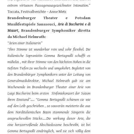
extrem virtuosen Passagenausgezeichneter Intonation.
”
Toccata, Festivalberichte – Anne Metz
Brandenburger Theater e Potsdam
Musikfestspiele Sanssouci,
Arie di Boccherini e di
Mozart
, Brandenburger Symphoniker diretta
da Michael Helmrath:
“Arien einer Italienerin”
“Ihre Stimme ist wunderbar rein und sehr flexibel. Die
italienische Sopranistin Gemma Bertagnolli schafft es
mühelos , mit ihrer Stimme von den höchsten Hohen in die
tiefsten Tiefen zu wechseln und umgekehrt. Begleitet von
den Brandenbürger Symphonikern unter der Leitung von
Generalmusikdirektor, Michael Helmrath gab sie am
Wochenende im Brandenburger Theater einer Arie von
Luigi Boccherini beim ersten SInfoniekonzert der Saison
ihren Einstand”….. “Gemma Bertagnolli schienen sie wie
auf den Leib geschrieben , so souverän meisterte die aus
dem Norditalienischen Bozen stammende Sängerin die
anspruchsvollen Stücke…..Die wirkung dieser Arie, die
eine herzzerreißende Abschiedsszene beschreibt, ist bei
Gemma Bertagnolli eindringlich, weil sie sich völlig dem