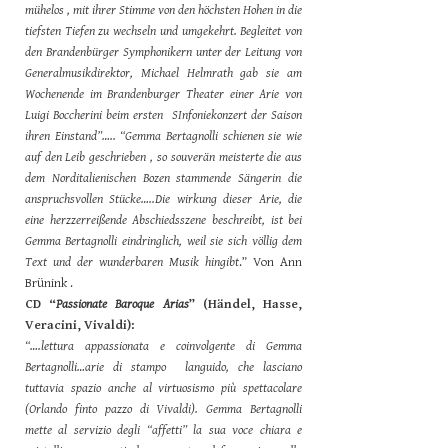
mühelos , mit ihrer Stimme von den höchsten Hohen in die
tiefsten Tiefen zu wechseln und umgekehrt. Begleitet von
den Brandenbürger Symphonikern unter der Leitung von
Generalmusikdirektor, Michael Helmrath gab sie am
Wochenende im Brandenburger Theater einer Arie von
Luigi Boccherini beim ersten SInfoniekonzert der Saison
ihren Einstand”….. “Gemma Bertagnolli schienen sie wie
auf den Leib geschrieben , so souverän meisterte die aus
dem Norditalienischen Bozen stammende Sängerin die
anspruchsvollen Stücke…..Die wirkung dieser Arie, die
eine herzzerreißende Abschiedsszene beschreibt, ist bei
Gemma Bertagnolli eindringlich, weil sie sich völlig dem
Text und der wunderbaren Musik hingibt
.” Von Ann
Brünink .
CD “
Passionate Baroque Arias
” (Händel, Hasse,
Veracini, Vivaldi):
“….lettura appassionata e coinvolgente di Gemma
Bertagnolli…arie di stampo languido, che lasciano
tuttavia spazio anche al virtuosismo più spettacolare
(Orlando finto pazzo di Vivaldi). Gemma Bertagnolli
mette al servizio degli “affetti” la sua voce chiara e