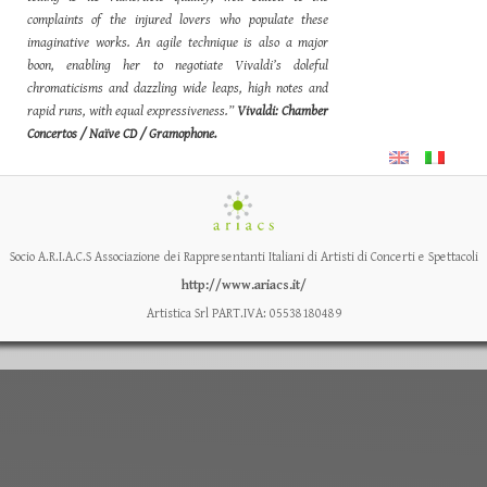
complaints of the injured lovers who populate these
imaginative works. An agile technique is also a major
boon, enabling her to negotiate Vivaldi’s doleful
chromaticisms and dazzling wide leaps, high notes and
rapid runs, with equal expressiveness.”
Vivaldi: Chamber
Concertos / Naïve CD / Gramophone.
Socio A.R.I.A.C.S Associazione dei Rappresentanti Italiani di Artisti di Concerti e Spettacoli
http://www.ariacs.it/
Artistica Srl PART.IVA: 05538180489