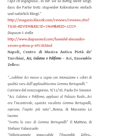
l’ape ch’ingegnosa’, in der sie so duftig leicht singt,
dass die Partie trotz stupender Koloraturen einfach
und natürlich klingt.”
http://magazin.klassik.com/reviews/reviews.cfm?
TASK=REVIEW&RECID=19649&REID=12229
Diapason
5 stelle
http://www.diapasoncd.com/haendel-alesandro-
severo-petrou-p-69118.html
Napoli, Centro di Musica Antica Pietà de’
Turchini,
Aci, Galatea e Polifemo
– Aci, Ensemble
Zefiro:
”…sublime Aci messo a segno con intonazione e colori di
qualità rara dall’applauditissima Gemma Bertagnolli.”
Corriere del mezzogiorno, 9/11/10, Paola De Simone
“Aci, Galatea e Polifemo, applausi al Palazzo Reale…Aci
era l’incantevole, squisita vocalista Gemma Bertagnolli,
soprano, l’ospite più nota”
…Roma, di Massimo Lo
Iacono
“Svetta la voce di Gemma Bertagnolli”
Il Mattino, di
Stefano Valanzuolo
“Stilisticamnete impeccabile l’Ensemble Zefiro…