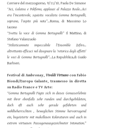
Corriere del mezzogiorno, 9/11/10, Paola De Simone
“Aci, Galatea e Polifemo, applausi al Palazzo Reale…Aci
era l’incantevole, squisita vocalista Gemma Bertagnolli,
soprano, l’ospite più nota”
…Roma, di Massimo Lo
Iacono
“Svetta la voce di Gemma Bertagnolli”
Il Mattino, di
Stefano Valanzuolo
“Stilisticamnete impeccabile l’Ensemble Zefiro…
altrettanto efficaci nel disegnare la ‘retorica degli affetti’
le voci di Gemma Bertagnolli”.
..La Repubblica,di Guido
Barbieri.
Festival di Ambronay,
Vivaldi Virtuoso
con Fabio
Biondi/Europa Galante, trasmesso in diretta
su Radio France e TV Arte:
“Gemma Bertagnolli Fügte sich in dieses Genusserlebnis
mit ihrer ebenfalls sehr runden und durchgebildeten,
doch oft auch sehr gerade geführten und
wohlbeherrschten , beweglichen Stimme hervorragend
ein, begeisterte mit makellosen Koloraturen und auch in
extrem virtuosen Passagenausgezeichneter Intonation.
”