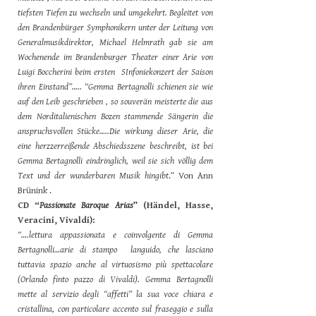
tiefsten Tiefen zu wechseln und umgekehrt. Begleitet von
den Brandenbürger Symphonikern unter der Leitung von
Generalmusikdirektor, Michael Helmrath gab sie am
Wochenende im Brandenburger Theater einer Arie von
Luigi Boccherini beim ersten SInfoniekonzert der Saison
ihren Einstand”….. “Gemma Bertagnolli schienen sie wie
auf den Leib geschrieben , so souverän meisterte die aus
dem Norditalienischen Bozen stammende Sängerin die
anspruchsvollen Stücke…..Die wirkung dieser Arie, die
eine herzzerreißende Abschiedsszene beschreibt, ist bei
Gemma Bertagnolli eindringlich, weil sie sich völlig dem
Text und der wunderbaren Musik hingibt
.” Von Ann
Brünink .
CD “
Passionate Baroque Arias
” (Händel, Hasse,
Veracini, Vivaldi):
“….lettura appassionata e coinvolgente di Gemma
Bertagnolli…arie di stampo languido, che lasciano
tuttavia spazio anche al virtuosismo più spettacolare
(Orlando finto pazzo di Vivaldi). Gemma Bertagnolli
mette al servizio degli “affetti” la sua voce chiara e
cristallina, con particolare accento sul fraseggio e sulla