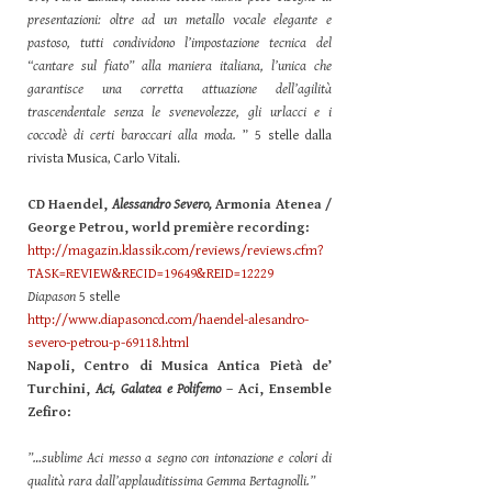
presentazioni: oltre ad un metallo vocale elegante e
pastoso, tutti condividono l’impostazione tecnica del
“cantare sul fiato” alla maniera italiana, l’unica che
garantisce una corretta attuazione dell’agilità
trascendentale senza le svenevolezze, gli urlacci e i
coccodè di certi baroccari alla moda.
” 5 stelle dalla
rivista Musica, Carlo Vitali.
CD Haendel,
Alessandro Severo,
Armonia Atenea /
George Petrou, world première recording:
http://magazin.klassik.com/reviews/reviews.cfm?
TASK=REVIEW&RECID=19649&REID=12229
Diapason
5 stelle
http://www.diapasoncd.com/haendel-alesandro-
severo-petrou-p-69118.html
Napoli, Centro di Musica Antica Pietà de’
Turchini,
Aci, Galatea e Polifemo
– Aci, Ensemble
Zefiro:
”…sublime Aci messo a segno con intonazione e colori di
qualità rara dall’applauditissima Gemma Bertagnolli.”