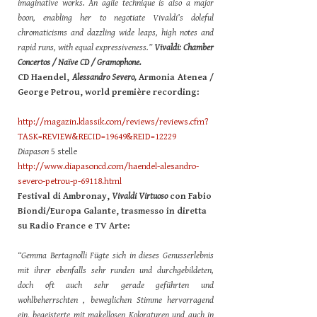
imaginative works. An agile technique is also a major
boon, enabling her to negotiate Vivaldi’s doleful
chromaticisms and dazzling wide leaps, high notes and
rapid runs, with equal expressiveness.”
Vivaldi: Chamber
Concertos / Naïve CD / Gramophone.
CD Haendel,
Alessandro Severo,
Armonia Atenea /
George Petrou, world première recording:
http://magazin.klassik.com/reviews/reviews.cfm?
TASK=REVIEW&RECID=19649&REID=12229
Diapason
5 stelle
http://www.diapasoncd.com/haendel-alesandro-
severo-petrou-p-69118.html
Festival di Ambronay,
Vivaldi Virtuoso
con Fabio
Biondi/Europa Galante, trasmesso in diretta
su Radio France e TV Arte:
“Gemma Bertagnolli Fügte sich in dieses Genusserlebnis
mit ihrer ebenfalls sehr runden und durchgebildeten,
doch oft auch sehr gerade geführten und
wohlbeherrschten , beweglichen Stimme hervorragend
ein, begeisterte mit makellosen Koloraturen und auch in