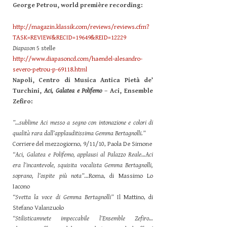
George Petrou, world première recording:
http://magazin.klassik.com/reviews/reviews.cfm?
TASK=REVIEW&RECID=19649&REID=12229
Diapason
5 stelle
http://www.diapasoncd.com/haendel-alesandro-
severo-petrou-p-69118.html
Napoli, Centro di Musica Antica Pietà de’
Turchini,
Aci, Galatea e Polifemo
– Aci, Ensemble
Zefiro:
”…sublime Aci messo a segno con intonazione e colori di
qualità rara dall’applauditissima Gemma Bertagnolli.”
Corriere del mezzogiorno, 9/11/10, Paola De Simone
“Aci, Galatea e Polifemo, applausi al Palazzo Reale…Aci
era l’incantevole, squisita vocalista Gemma Bertagnolli,
soprano, l’ospite più nota”
…Roma, di Massimo Lo
Iacono
“Svetta la voce di Gemma Bertagnolli”
Il Mattino, di
Stefano Valanzuolo
“Stilisticamnete impeccabile l’Ensemble Zefiro…