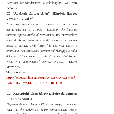
Text und der wunderbaren Musik hingibt
.” Von Ann
Brünink .
CD “
Passionate Baroque Arias
” (Händel, Hasse,
Veracini, Vivaldi):
“….lettura appassionata e coinvolgente di Gemma
Bertagnolli…arie di stampo languido, che lasciano
tuttavia spazio anche al virtuosismo più spettacolare
(Orlando finto pazzo di Vivaldi). Gemma Bertagnolli
mette al servizio degli “affetti” la sua voce chiara e
cristallina, con particolare accento sul fraseggio e sulla
dolcezza dell’emissione, risultando come d’abitudine
elegante e coinvolgente.
” Rivista Musica, Mario
Marcarini.
Magazin Klassik
http://magazin.klassik.com/reviews/reviews.cfm?
TASK=REVIEW&RECID=18344&REID=11500
CD: O.Respighi,
Deità Silvane,
Liriche da camera
– STRADIVARIUS:
“Soprano Gemma Bertagnolli has a large, sumptuous
voice that she deploys with warm expressiveness. She is