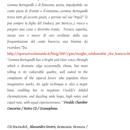
Gemma Bertagnolli è di finissima pasta, impalpabile, un
canto pieno di fremiti e d’emozione…Gemma Bertagnolli
trova tutti gli accenti giusti, e persino nel suo “Papà!” (è
pur sempre la figlia del Sindaco, per Baricco…) riesce a
porgere una sana e divertita ironia. Tecnica superba,
mezze voci e messe di voci ereditate dalla sua
frequentazione del canto barocco; una Pamina da
ricordare.
”Da
http://operaviva.leonardo.it/blog/2007/gen/meglio_schikaneder_che_baricco.h
“Gemma Bertagnolli has a bright and clear voice, through
which a dramatic edge occasionally shows, but most
telling is its vulnerable quality, well suited to the
complaints of the injured lovers who populate these
imaginative works. An agile technique is also a major
boon, enabling her to negotiate Vivaldi’s doleful
chromaticisms and dazzling wide leaps, high notes and
rapid runs, with equal expressiveness.”
Vivaldi: Chamber
Concertos / Naïve CD / Gramophone.
CD Haendel,
Alessandro Severo,
Armonia Atenea /