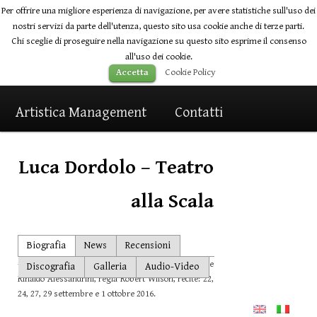
Per offrire una migliore esperienza di navigazione, per avere statistiche sull'uso dei
nostri servizi da parte dell'utenza, questo sito usa cookie anche di terze parti.
Chi sceglie di proseguire nella navigazione su questo sito esprime il consenso
all'uso dei cookie.
Main
Cookie Policy
Accetta
Home
Skip
Skip
Artisti
News
menu
Artistica Management
to
to
Contatti
primary
secondary
Luca Dordolo – Teatro
content
content
alla Scala
Post
Biografia
News
Recensioni
navigation
– Teatro alla Scala,
L’
Incoronazione di Poppea
,
direttore
Discografia
Galleria
Audio-Video
Rinaldo Alessandrini, regia Robert Wilson, recite: 22,
24, 27, 29 settembre e 1 ottobre 2016.