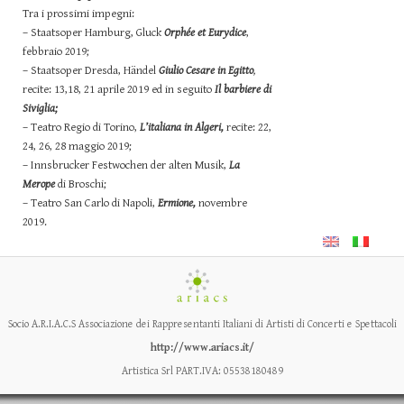
Tra i prossimi impegni:
– Staatsoper Hamburg, Gluck
Orphée et Eurydice
,
febbraio 2019;
– Staatsoper Dresda, Händel
Giulio Cesare in Egitto
,
recite: 13,18, 21 aprile 2019 ed in seguito
Il barbiere di
Siviglia;
– Teatro Regio di Torino,
L’italiana in Algeri,
recite: 22,
24, 26, 28 maggio 2019;
– Innsbrucker Festwochen der alten Musik,
La
Merope
di Broschi;
– Teatro San Carlo di Napoli,
Ermione,
novembre
2019.
Socio A.R.I.A.C.S Associazione dei Rappresentanti Italiani di Artisti di Concerti e Spettacoli
http://www.ariacs.it/
Artistica Srl PART.IVA: 05538180489