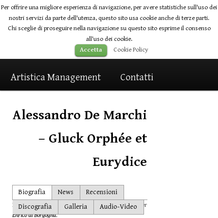
Per offrire una migliore esperienza di navigazione, per avere statistiche sull'uso dei
nostri servizi da parte dell'utenza, questo sito usa cookie anche di terze parti.
Chi sceglie di proseguire nella navigazione su questo sito esprime il consenso
all'uso dei cookie.
Main
Cookie Policy
Accetta
Home
Skip
Skip
Artisti
News
menu
Artistica Management
to
to
Contatti
primary
secondary
Alessandro De Marchi
content
content
– Gluck Orphée et
Eurydice
Post
Biografia
News
Recensioni
navigation
Di recente al Festival Donizetti Opera di Bergamo per
Discografia
Galleria
Audio-Video
Enrico di Borgogna
.