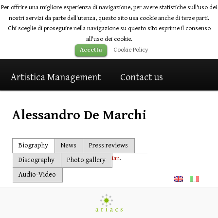
Per offrire una migliore esperienza di navigazione, per avere statistiche sull'uso dei
nostri servizi da parte dell'utenza, questo sito usa cookie anche di terze parti.
Chi sceglie di proseguire nella navigazione su questo sito esprime il consenso
all'uso dei cookie.
Main
Cookie Policy
Accetta
Home
Skip
Skip
Artists
News
menu
Artistica Management
to
to
Contact us
primary
secondary
Alessandro De Marchi
content
content
Post
Biography
News
Press reviews
navigation
Sorry, this entry is only available in
Italian
.
Discography
Photo gallery
Audio-Video