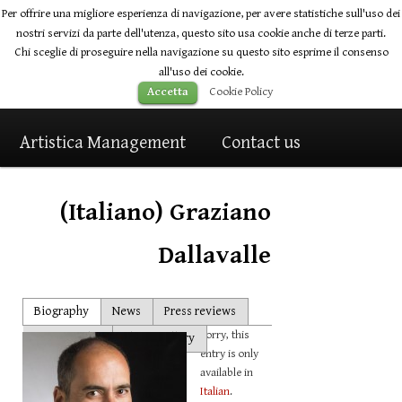
Per offrire una migliore esperienza di navigazione, per avere statistiche sull'uso dei
nostri servizi da parte dell'utenza, questo sito usa cookie anche di terze parti.
Chi sceglie di proseguire nella navigazione su questo sito esprime il consenso
all'uso dei cookie.
Main
Cookie Policy
Accetta
Home
Skip
Skip
Artists
News
menu
Artistica Management
to
to
Contact us
primary
secondary
(Italiano) Graziano
content
content
Dallavalle
Post
Biography
News
Press reviews
navigation
Sorry, this
Discography
Photo gallery
entry is only
Audio-Video
available in
Italian
.